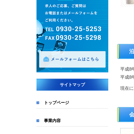
平成8
平成8
サイトマップ
現在に
トップページ
事業内容