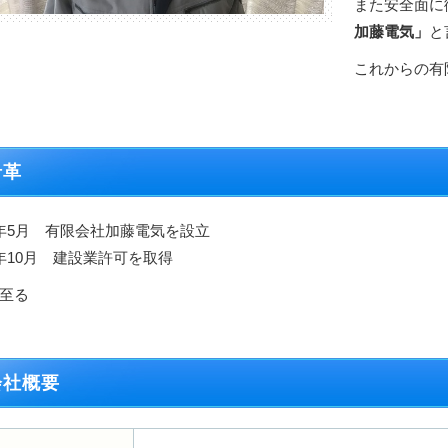
また安全面に
加藤電気」
と
これからの有
沿革
年5月 有限会社加藤電気を設立
年10月 建設業許可を取得
至る
会社概要